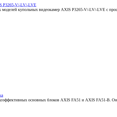
IS P3265-V/-LV/-LVE
ых моделей купольных видеокамер AXIS P3265-V/-LV/-LVE с про
ка
сокоэффективных основных блоков AXIS FA51 и AXIS FA51-B. Он