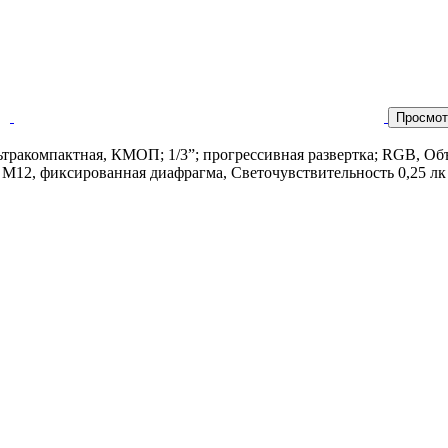
Просмот
ьтракомпактная, КМОП; 1/3”; прогрессивная развертка; RGB, Об
 М12, фиксированная диафрагма, Светочувствительность 0,25 лк п