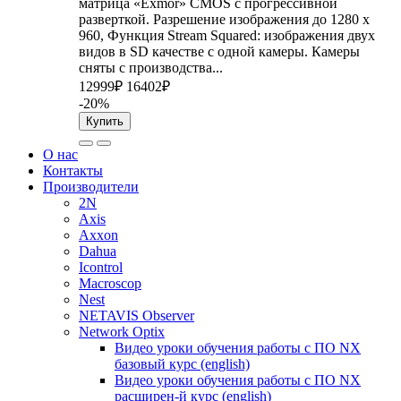
матрица «Exmor» CMOS с прогрессивной
разверткой. Разрешение изображения до 1280 x
960, Функция Stream Squared: изображения двух
видов в SD качестве с одной камеры. Камеры
сняты с производства...
12999₽
16402₽
-20%
Купить
О нас
Контакты
Производители
2N
Axis
Axxon
Dahua
Icontrol
Macroscop
Nest
NETAVIS Observer
Network Optix
Видео уроки обучения работы с ПО NX
базовый курс (english)
Видео уроки обучения работы с ПО NX
расширен-й курс (english)