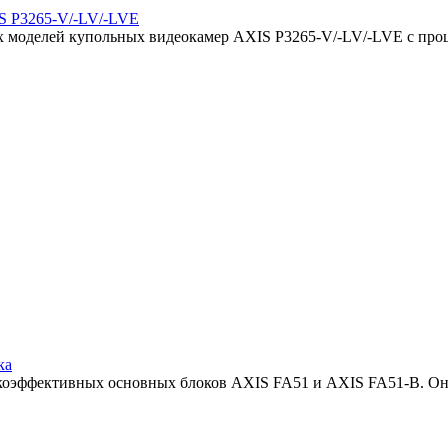
IS P3265-V/-LV/-LVE
ых моделей купольных видеокамер AXIS P3265-V/-LV/-LVE с про
ка
сокоэффективных основных блоков AXIS FA51 и AXIS FA51-B. Он