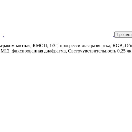
Просмот
ьтракомпактная, КМОП; 1/3”; прогрессивная развертка; RGB, Об
 М12, фиксированная диафрагма, Светочувствительность 0,25 лк п