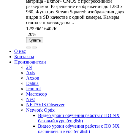
матрица «Exmor» CMOS с прогрессивной
разверткой. Разрешение изображения до 1280 x
960, Функция Stream Squared: изображения двух
видов в SD качестве с одной камеры. Камеры
сняты с производства...
12999₽
16402₽
-20%
Купить
О нас
Контакты
Производители
2N
Axis
Axxon
Dahua
Icontrol
Macroscop
Nest
NETAVIS Observer
Network Optix
Видео уроки обучения работы с ПО NX
базовый курс (english)
Видео уроки обучения работы с ПО NX
расширен-й курс (english)