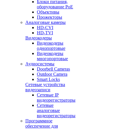
Блоки питания,
оборудование PoE
Объективы
Прожекторы
Аналоговые камеры
HD-CVI
HD-TVI
Видеокодеры
Видеокодеры
однопортовые
Видеокодеры
многопортовые
Аудиосистемы
Doorbell Cameras
Outdoor Camera
Smart Locks
Сетевые устройства
видеозаписи
Сетевые IP
видеорегистраторы
Сетевые
аналоговые
видеорегистраторы
Программное
обеспечение для