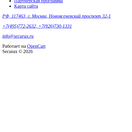
Партнерская программа
Карта сайта
РФ, 117463, г. Москва, Новоясеневский проспект 32-1
+7(495)772-2632, +7(926)730-1331
info@securax.ru
Работает на
OpenCart
Securax © 2026