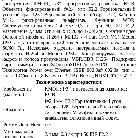
конструкция, КМОП; 1/3”; прогрессивная развертка; RGB,
Объектив фиксированный f=2,4 мм: F2,2 Горизонтальный
угол обзора: 128° Вертикальный угол обзора: 72°, Байонет
М12, фиксированная диафрагма, Функция WDR,
Светочувствительность 2,4 мм: 0,3 лк при 50 IRE F2,2,
Разрешение 2,4 мм: От 2688 x 1520 до 320 x 240, Сжатие видео
Основной профиль H.264 ( MPEG - 4 Part 10/A VC) Motion
JPEG, Частота кадров 25/30 кадр/с при частоте электросети
50/60 Гц, Несколько отдельно настраиваемых потоков в
форматах H.264 и Motion JPEG, Контролируемая частота
кадров и полоса пропускания, VBR/CBR H.264, Поддержка
карт памяти microSD/microSDHC/microSDXC, Питание
Технология Power over Ethernet IEEE 802.3af/ 802.3a, тип 1,
класс 1 Обычно 2,8 Вт, макс. 3,2 Вт, Выход
HDMI
, 0°
C
~ 45°
C
.
Технические характеристики:
Изображение
КМОП; 1/3”; прогрессивная развертка;
(матрица)
RGB
f=2,4 мм: F2,2 Горизонтальный угол
обзора: 128° Вертикальный угол обзора:
Объектив
72°. Байонет M12, фиксированная
диафрагма, фиксированный фокус.
Режим День/Ночь
нет
Минимальная
2,4 мм: 0,3 лк при 50 IRE F2,2
освещенность