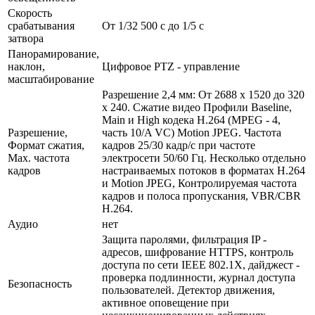
Скорость
срабатывания
От 1/32 500 с до 1/5 с
затвора
Панорамирование,
наклон,
Цифровое PTZ - управление
масштабирование
Разрешение 2,4 мм: От 2688 x 1520 до 320
x 240. Сжатие видео Профили Baseline,
Main и High кодека H.264 (MPEG - 4,
Разрешение,
часть 10/A VC) Motion JPEG. Частота
Формат сжатия,
кадров 25/30 кадр/с при частоте
Max. частота
электросети 50/60 Гц. Несколько отдельно
кадров
настраиваемых потоков в форматах H.264
и Motion JPEG, Контролируемая частота
кадров и полоса пропускания, VBR/CBR
H.264.
Аудио
нет
Защита паролями, фильтрация IP -
адресов, шифрование HTTPS, контроль
доступа по сети IEEE 802.1X, дайджест -
проверка подлинности, журнал доступа
Безопасность
пользователей. Детектор движения,
активное оповещение при