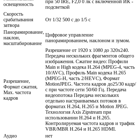
при 50 IRE, F2,0 0 лк с включенной ИК -
освещенность
подсветкой
Скорость
срабатывания
От 1/32 500 с до 1/5 с
затвора
Панорамирование,
Цифровое управление
наклон,
панорамированием, наклоном и зумом.
масштабирование
Разрешение от 1920 x 1080 до 320x240.
Передача нескольких фрагментов общего
изображения. Сжатие видео: Профили
Main и High кодека H.264 (MPEG-4, часть
10/AVC), Профиль Main кодека H.265
(MPEG-H, часть 2/HEVC), Формат
Разрешение,
MotionJPEG. Частота кадров до25/30 кадр/
Формат сжатия,
с при частоте сети 50/60 Гц. Передача
Max. частота
видеопотока Передача нескольких
кадров
отдельно настраиваемых потоков в
форматах H.264, H.265 и Motion JPEG.
Технология Axis Zipstream при
использовании H.264 и H.265.
Контролируемая частота кадров и трафик
VBR/MBR H.264 и H.265 HDMI.
Аудио
нет