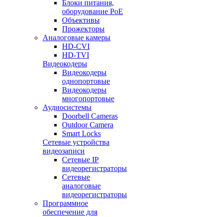
Блоки питания,
оборудование PoE
Объективы
Прожекторы
Аналоговые камеры
HD-CVI
HD-TVI
Видеокодеры
Видеокодеры
однопортовые
Видеокодеры
многопортовые
Аудиосистемы
Doorbell Cameras
Outdoor Camera
Smart Locks
Сетевые устройства
видеозаписи
Сетевые IP
видеорегистраторы
Сетевые
аналоговые
видеорегистраторы
Программное
обеспечение для