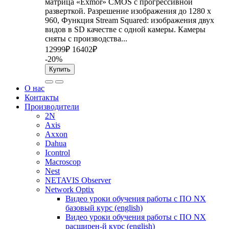
матрица «Exmor» CMOS с прогрессивной
разверткой. Разрешение изображения до 1280 x
960, Функция Stream Squared: изображения двух
видов в SD качестве с одной камеры. Камеры
сняты с производства...
12999₽
16402₽
-20%
Купить
О нас
Контакты
Производители
2N
Axis
Axxon
Dahua
Icontrol
Macroscop
Nest
NETAVIS Observer
Network Optix
Видео уроки обучения работы с ПО NX
базовый курс (english)
Видео уроки обучения работы с ПО NX
расширен-й курс (english)