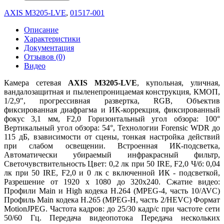
AXIS M3205-LVE
,
01517-001
Описание
Характеристики
Документация
Отзывов (0)
Видео
Камера сетевая
AXIS M3205-LVE
, купольная, уличная,
вандалозащитная и пыленепроницаемая конструкция, КМОП,
1/2,9", прогрессивная развертка, RGB, Объектив
фиксированная диафрагма и ИК-коррекция, фиксированный
фокус 3,1 мм, F2,0 Горизонтальный угол обзора: 100°
Вертикальный угол обзора: 54°, Технологии Forensic WDR до
115 дБ, взависимости от сцены, тонкая настройка действий
при слабом освещении. Встроенная ИК-подсветка,
Автоматически убираемый инфракрасный фильтр,
Светочувствительность Цвет: 0,2 лк при 50 IRE, F2,0 Ч/б: 0,04
лк при 50 IRE, F2,0 и 0 лк с включенной ИК - подсветкой,
Разрешение от 1920 x 1080 до 320x240. Сжатие видео:
Профили Main и High кодека H.264 (MPEG-4, часть 10/AVC)
Профиль Main кодека H.265 (MPEG-H, часть 2/HEVC) Формат
MotionJPEG. Частота кадров: до 25/30 кадр/с при частоте сети
50/60 Гц. Передача видеопотока Передача нескольких