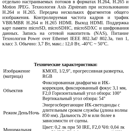
отдельно настраиваемых потоков в форматах H.264, H.265 и
Motion JPEG. Технология Axis Zipstream при использовании
H.264 и H.265. Передача нескольких фрагментов общего
изображения. Контролируемая частота кадров и трафик
VBR/MBR H.264 и H.265 HDMI. Выход HDMI. Поддержка
карт памяти microSD, microSDHC, microSDXC и шифрования
данных. Запись на сетевой накопитель (NAS), Питание
Технология Power over Ethernet IEEE 802.3af/ 802.3a, тип 1,
класс 3. Обычно: 3,7 Вт, макс.: 12,0 Вт, -40°C ~ 50°C.
Технические характеристики:
Изображение
КМОП, 1/2,9", прогрессивная развертка,
(матрица)
RGB
Фиксированная диафрагма и ИК-
коррекция, фиксированный фокус 3,1 мм,
Объектив
F2,0 Горизонтальный угол обзора: 100°
Вертикальный угол обзора: 54°
Энергосберегающие ИК-светодиоды с
длительным сроком службы (длина волны
Режим День/Ночь
850 нм). Дальность 20 м или более в
зависимости от сцены.
Цвет: 0,2 лк при 50 IRE, F2,0 Ч/б: 0,04 лк
Минимальная