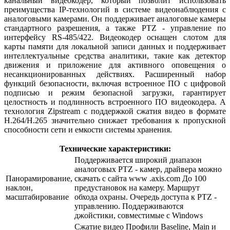
канальный видеокодер, который позволит использовать
преимущества IP-технологий в системе видеонаблюдения с
аналоговыми камерами. Он поддерживает аналоговые камеры
стандартного разрешения, а также PTZ - управление по
интерфейсу RS-485/422. Видеокодер оснащен слотом для
карты памяти для локальной записи данных и поддерживает
интеллектуальные средства аналитики, такие как детектор
движения и приложение для активного оповещения о
несанкционированных действиях. Расширенный набор
функций безопасности, включая встроенное ПО с цифровой
подписью и режим безопасной загрузки, гарантирует
целостность и подлинность встроенного ПО видеокодера. А
технология Zipstream с поддержкой сжатия видео в формате
H.264/H.265 значительно снижает требования к пропускной
способности сети и емкости системы хранения.
Технические характеристики:
Поддерживается широкий диапазон
аналоговых PTZ - камер, драйвера можно
Панорамирование,
скачать с сайта www .axis.com До 100
наклон,
предустановок на камеру. Маршрут
масштабирование
обхода охраны. Очередь доступа к PTZ -
управлению. Поддерживаются
джойстики, совместимые с Windows
Сжатие видео Профили Baseline, Main и