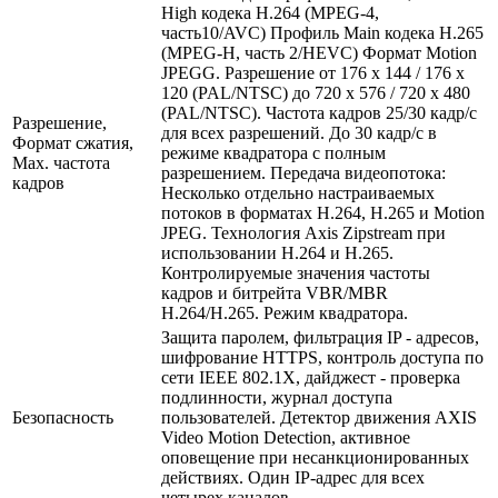
High кодека H.264 (MPEG-4,
часть10/AVC) Профиль Main кодека H.265
(MPEG-H, часть 2/HEVC) Формат Motion
JPEGG. Разрешение от 176 x 144 / 176 x
120 (PAL/NTSC) до 720 x 576 / 720 x 480
(PAL/NTSC). Частота кадров 25/30 кадр/с
Разрешение,
для всех разрешений. До 30 кадр/с в
Формат сжатия,
режиме квадратора с полным
Max. частота
разрешением. Передача видеопотока:
кадров
Несколько отдельно настраиваемых
потоков в форматах H.264, H.265 и Motion
JPEG. Технология Axis Zipstream при
использовании H.264 и H.265.
Контролируемые значения частоты
кадров и битрейта VBR/MBR
H.264/H.265. Режим квадратора.
Защита паролем, фильтрация IP - адресов,
шифрование HTTPS, контроль доступа по
сети IEEE 802.1X, дайджест - проверка
подлинности, журнал доступа
Безопасность
пользователей. Детектор движения AXIS
Video Motion Detection, активное
оповещение при несанкционированных
действиях. Один IP-адрес для всех
четырех каналов.