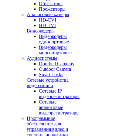
Объективы
Прожекторы
Аналоговые камеры
HD-CVI
HD-TVI
Видеокодеры
Видеокодеры
однопортовые
Видеокодеры
многопортовые
Аудиосистемы
Doorbell Cameras
Outdoor Camera
Smart Locks
Сетевые устройства
видеозаписи
Сетевые IP
видеорегистраторы
Сетевые
аналоговые
видеорегистраторы
Программное
обеспечение для
управления видео и
средства аналитики