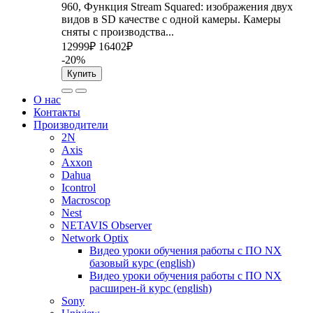
960, Функция Stream Squared: изображения двух
видов в SD качестве с одной камеры. Камеры
сняты с производства...
12999₽
16402₽
-20%
Купить
О нас
Контакты
Производители
2N
Axis
Axxon
Dahua
Icontrol
Macroscop
Nest
NETAVIS Observer
Network Optix
Видео уроки обучения работы с ПО NX
базовый курс (english)
Видео уроки обучения работы с ПО NX
расширен-й курс (english)
Sony