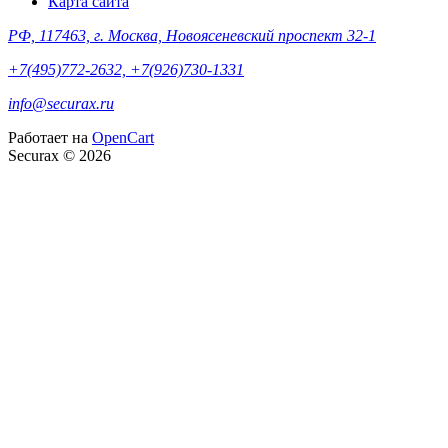
Карта сайта
РФ, 117463, г. Москва, Новоясеневский проспект 32-1
+7(495)772-2632, +7(926)730-1331
info@securax.ru
Работает на
OpenCart
Securax © 2026