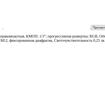
Просмот
ьтракомпактная, КМОП; 1/3”; прогрессивная развертка; RGB, Об
 М12, фиксированная диафрагма, Светочувствительность 0,25 лк п