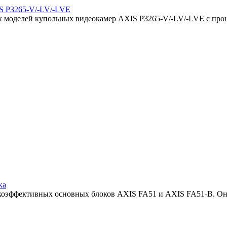
IS P3265-V/-LV/-LVE
ых моделей купольных видеокамер AXIS P3265-V/-LV/-LVE с про
ка
сокоэффективных основных блоков AXIS FA51 и AXIS FA51-B. Он