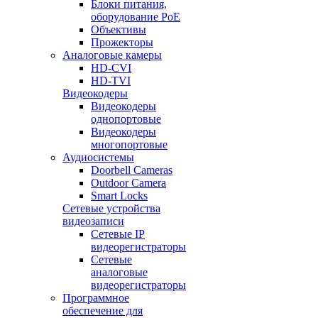
Блоки питания,
оборудование PoE
Объективы
Прожекторы
Аналоговые камеры
HD-CVI
HD-TVI
Видеокодеры
Видеокодеры
однопортовые
Видеокодеры
многопортовые
Аудиосистемы
Doorbell Cameras
Outdoor Camera
Smart Locks
Сетевые устройства
видеозаписи
Сетевые IP
видеорегистраторы
Сетевые
аналоговые
видеорегистраторы
Программное
обеспечение для