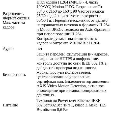
High кодека H.264 (MPEG - 4, часть
10/AVC) Motion JPEG. Разрешение От
3840 x 2160 до 160 x 90 Частота кадров
Разрешение,
25/30 кадр/с при частоте электросети
Формат сжатия,
50/60 Гц. Передача нескольких от дельно
Max. частота
настраиваемых потоков в форматах H.264
кадров
и Motion JPEG, Технология Axis Zipstream
при использовании H.264.
Контролируемые значения частоты
кадров и битрейта VBR/MBR H.264.
Аудио
нет
Защита паролем, фильтрация IP - адресов,
шифрование HTTPS a шифрование,
контроль доступа по сети IEEE 802.1X a,
дайджест - проверка подлинности,
журнал доступа пользователей,
Безопасность
централизованное управление
сертификатами. Видеодетектор движения
AXIS Video Motion Detection, активное
оповещение при несанкционированных
действиях.
Технология Power over Ethernet IEEE
Питание
802.3af/802.3at, тип 1, класс 3, макс. 11,5
Вт, обычно 8,6 Вт