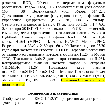
развертка, RGB, Объектив с переменным фокусным
расстоянием, f=3,5–10 мм, F1,7 Горизонтальный угол обзора:
100° - 38°, Вертикальный угол обзора: 51°–22°,
Дистанционное управление фокусировкой и трансфокацией,
управление диафрагмой (P - lris), ИК - фильтр.
Светочувствительность Цвет: 0,19 лк при 50 IRE, F1,7 Ч/б:
0,04 лк при 50 IRE F1,7; 0 лк с включенной ИК – подсветкой.
ИК - подсветка OptimizedIR . Технологии Forensic WDR и
Lightfinder. Сжатие видео Профили Baseline, Main и High
кодека H.264 (MPEG - 4, часть 10/AVC) Motion JPEG.
Разрешение от 3840 x 2160 до 160 x 90 Частота кадров 25/30
кадр/с при частоте электросети 50/60 Гц. Передача нескольких
от дельно настраиваемых потоков в форматах H.264 и Motion
JPEG, Технология Axis Zipstream при использовании H.264.
Контролируемые значения частоты кадров и битрейта
VBR/MBR H.264. Поддержка карт памяти
microSD/microSDHC/microSDXC, Питание Технология Power
over Ethernet IEEE 802.3af/ 802.3a, тип 1, класс 3, макс. 11,5 Вт,
обычно 8,6 Вт, 0°C ~ 50°C.
Внимание! Снимается с
производства!
Технические характеристики:
Изображение
КМОП, 1/2,5”, прогрессивная развертка,
(матрица)
RGB