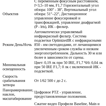
С переменным фокусным расстоянием,
f=3,5–10 мм, F1,7 Горизонтальный угол
обзора: 100° - 38°, Вертикальный угол
Объектив
обзора: 51°–22°, Дистанционное
управление фокусировкой и
трансфокацией, управление диафрагмой
(P - lris), ИК - фильтр.
Автоматически управляемый
инфракрасный фильтр. Система
подсветки OptimizedIR с инфракрасными
Режим День/Ночь
850 - нм светодиодами, от личающимися
увеличенным сроком службы и низким
энергопотреблением. Дальность 30 м или
более в зависимости от сцены.
Цвет: 0,19 лк при 50 IRE, F1,7 Ч/б: 0,04 лк
Минимальная
при 50 IRE F1,7; 0 лк с включенной ИК -
освещенность
подсветкой.
Скорость
срабатывания
От 1/62 500 с до 2 с.
затвора
Панорамирование,
Цифровое PTZ - управление,
наклон,
предустановленные положения.
масштабирование
Сжатие видео Профили Baseline, Main и