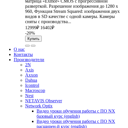
матрица «Exmor» CMOS с прогрессивной
разверткой. Разрешение изображения до 1280 x
960, Функция Stream Squared: изображения двух
видов в SD качестве с одной камеры. Камеры
сняты с производства...
12999₽
16402₽
-20%
Купить
О нас
Контакты
Производители
2N
Axis
Axxon
Dahua
Icontrol
Macroscop
Nest
NETAVIS Observer
Network Optix
Видео уроки обучения работы с ПО NX
базовый курс (english)
Видео уроки обучения работы с ПО NX
расширен-й курс (english)