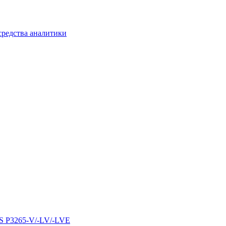
средства аналитики
IS P3265-V/-LV/-LVE