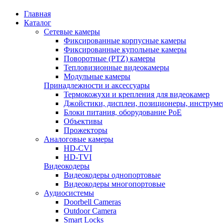
Главная
Каталог
Сетевые камеры
Фиксированные корпусные камеры
Фиксированные купольные камеры
Поворотные (PTZ) камеры
Тепловизионные видеокамеры
Модульные камеры
Принадлежности и аксессуары
Термокожухи и крепления для видеокамер
Джойстики, дисплеи, позиционеры, инструме
Блоки питания, оборудование PoE
Объективы
Прожекторы
Аналоговые камеры
HD-CVI
HD-TVI
Видеокодеры
Видеокодеры однопортовые
Видеокодеры многопортовые
Аудиосистемы
Doorbell Cameras
Outdoor Camera
Smart Locks