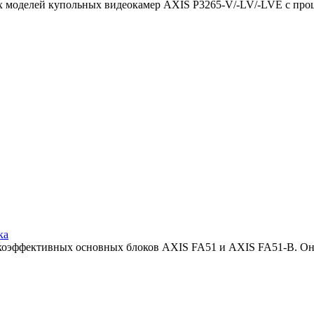
ых моделей купольных видеокамер AXIS P3265-V/-LV/-LVE с про
ка
сокоэффективных основных блоков AXIS FA51 и AXIS FA51-B. Он