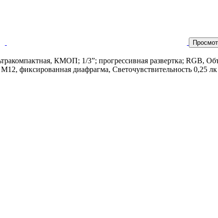
Просмот
ьтракомпактная, КМОП; 1/3”; прогрессивная развертка; RGB, Об
 М12, фиксированная диафрагма, Светочувствительность 0,25 лк п