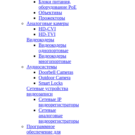
Блоки питания,
оборудование PoE
Объективы
Прожекторы
Аналоговые камеры
HD-CVI
HD-TVI
Видеокодеры
Видеокодеры
однопортовые
Видеокодеры
многопортовые
Аудиосистемы
Doorbell Cameras
Outdoor Camera
Smart Locks
Сетевые устройства
видеозаписи
Сетевые IP
видеорегистраторы
Сетевые
аналоговые
видеорегистраторы
Программное
обеспечение для