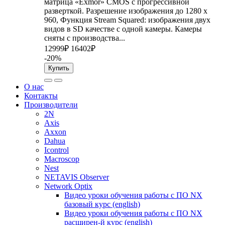
матрица «Exmor» CMOS с прогрессивной
разверткой. Разрешение изображения до 1280 x
960, Функция Stream Squared: изображения двух
видов в SD качестве с одной камеры. Камеры
сняты с производства...
12999₽
16402₽
-20%
Купить
О нас
Контакты
Производители
2N
Axis
Axxon
Dahua
Icontrol
Macroscop
Nest
NETAVIS Observer
Network Optix
Видео уроки обучения работы с ПО NX
базовый курс (english)
Видео уроки обучения работы с ПО NX
расширен-й курс (english)