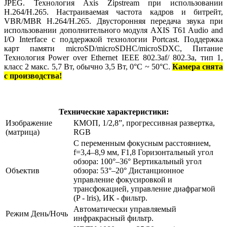
JPEG. Технология Axis Zipstream при использовании
H.264/H.265. Настраиваемая частота кадров и битрейт,
VBR/MBR H.264/H.265. Двусторонняя передача звука при
использовании дополнительного модуля AXIS T61 Audio and
I/O Interface с поддержкой технологии Portcast. Поддержка
карт памяти microSD/microSDHC/microSDXC, Питание
Технология Power over Ethernet IEEE 802.3af/ 802.3a, тип 1,
класс 2 макс. 5,7 Вт, обычно 3,5 Вт, 0°C ~ 50°C.
Камера снята
с производства!
Технические характеристики:
Изображение
КМОП, 1/2,8”, прогрессивная развертка,
(матрица)
RGB
C переменным фокусным расстоянием,
f=3,4–8,9 мм, F1,8 Горизонтальный угол
обзора: 100°–36° Вертикальный угол
Объектив
обзора: 53°–20° Дистанционное
управление фокусировкой и
трансфокацией, управление диафрагмой
(P - lris), ИК - фильтр.
Автоматически управляемый
Режим День/Ночь
инфракрасный фильтр.