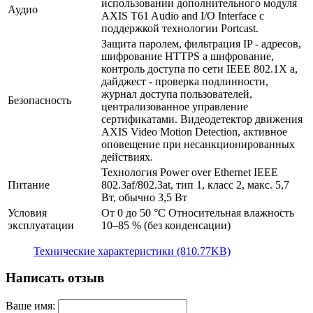
использовании дополнительного модуля
Аудио
AXIS T61 Audio and I/O Interface с
поддержкой технологии Portcast.
Защита паролем, фильтрация IP - адресов,
шифрование HTTPS a шифрование,
контроль доступа по сети IEEE 802.1X a,
дайджест - проверка подлинности,
журнал доступа пользователей,
Безопасность
централизованное управление
сертификатами. Видеодетектор движения
AXIS Video Motion Detection, активное
оповещение при несанкционированных
действиях.
Технология Power over Ethernet IEEE
Питание
802.3af/802.3at, тип 1, класс 2, макс. 5,7
Вт, обычно 3,5 Вт
Условия
От 0 до 50 °C Относительная влажность
эксплуатации
10–85 % (без конденсации)
Технические характеристики (810.77KB)
Написать отзыв
Ваше имя: