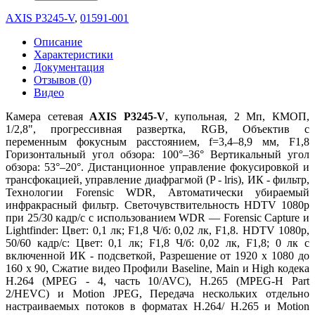
AXIS P3245-V
,
01591-001
Описание
Характеристики
Документация
Отзывов (0)
Видео
Камера сетевая
AXIS P3245-V
, купольная, 2 Мп, КМОП,
1/2,8", прогрессивная развертка, RGB, Объектив с
переменным фокусным расстоянием, f=3,4–8,9 мм, F1,8
Горизонтальный угол обзора: 100°–36° Вертикальный угол
обзора: 53°–20°. Дистанционное управление фокусировкой и
трансфокацией, управление диафрагмой (P - lris), ИК - фильтр,
Технологии Forensic WDR, Автоматически убираемый
инфракрасный фильтр. Светочувствительность HDTV 1080p
при 25/30 кадр/с с использованием WDR — Forensic Capture и
Lightfinder: Цвет: 0,1 лк; F1,8 Ч/б: 0,02 лк, F1,8. HDTV 1080p,
50/60 кадр/с: Цвет: 0,1 лк; F1,8 Ч/б: 0,02 лк, F1,8; 0 лк с
включенной ИК - подсветкой, Разрешение от 1920 x 1080 до
160 x 90, Сжатие видео Профили Baseline, Main и High кодека
H.264 (MPEG - 4, часть 10/AVC), H.265 (MPEG-H Part
2/HEVC) и Motion JPEG, Передача нескольких отдельно
настраиваемых потоков в форматах H.264/ H.265 и Motion