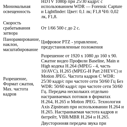
HDTV 1080p при 25/30 кадр/с с
Минимальная
использованием WDR — Forensic Capture
освещенность
и Lightfinder: Цвет: 0,1 лк; F1,8 Ч/б: 0,02
лк, F1,8.
Скорость
срабатывания
От 1/66 500 с до 2 с.
затвора
Панорамирование,
Цифровое PTZ - управление,
наклон,
предустановленные положения
масштабирование
Разрешение от 1920 x 1080 до 160 x 90.
Сжатие видео Профили Baseline, Main и
High кодека H.264 (MPEG - 4, часть
10/AVC), H.265 (MPEG-H Part 2/HEVC) и
Motion JPEG. Частота кадров С WDR:
Разрешение,
25/30 кадр/с при частоте сети 50/60 Гц Без
Формат сжатия,
WDR: 50/60 кадр/с при частоте сети 50/60
Max. частота
Гц. Передача нескольких отдельно
кадров
настраиваемых потоков в форматах
H.264, H.265 и Motion JPEG. Технология
Axis Zipstream при использовании H.264 и
H.265. Настраиваемая частота кадров и
битрейт, VBR/MBR H.264 и H.265.
Двусторонняя передача звука при