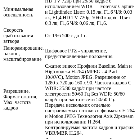
HD TV 720p при 25/30 кадр/с с
использованием WDR — Forensic Capture
Минимальная
и Lightfinder: Цвет: 0,15 лк, F1,6 Ч/б: 0,03
освещенность
лк, F1,4 HD TV 720p, 50/60 кадр/с: Цвет:
0,3 лк, F1,6 Ч/б: 0,06 лк, F1,6.
Скорость
срабатывания
От 1/66 500 с до 1 с.
затвора
Панорамирование,
Цифровое PTZ - управление,
наклон,
предустановленные положения.
масштабирование
Сжатие видео: Профили Baseline, Main и
High кодека H.264 (MPEG - 4 P art
10/AVC), Motion JPEG. Разрешение от
1280 x 720 до 160 x 90. Частота кадров С
WDR: 25/30 кадр/с при частоте
Разрешение,
электросети 50/60 Гц Без WDR: 50/60
Формат сжатия,
кадр/с при частоте сети 50/60 Гц.
Max. частота
Передача нескольких отдельно
кадров
настраиваемых потоков в форматах H.264
и Motion JPEG Технология Axis Zipstream
при использовании H.264.
Контролируемая частота кадров и трафик
VBR/MBR H.264.