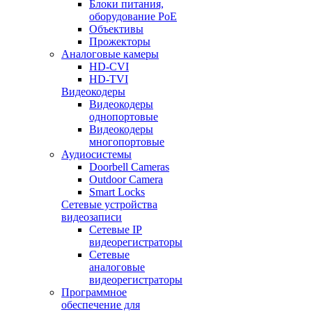
Блоки питания,
оборудование PoE
Объективы
Прожекторы
Аналоговые камеры
HD-CVI
HD-TVI
Видеокодеры
Видеокодеры
однопортовые
Видеокодеры
многопортовые
Аудиосистемы
Doorbell Cameras
Outdoor Camera
Smart Locks
Сетевые устройства
видеозаписи
Сетевые IP
видеорегистраторы
Сетевые
аналоговые
видеорегистраторы
Программное
обеспечение для