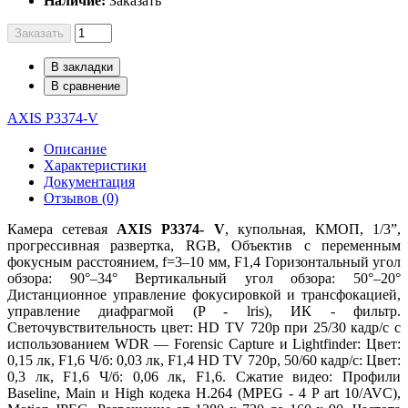
Наличие:
Заказать
Заказать
В закладки
В сравнение
AXIS P3374-V
Описание
Характеристики
Документация
Отзывов (0)
Камера сетевая
AXIS P3374- V
, купольная, КМОП, 1/3”,
прогрессивная развертка, RGB, Объектив с переменным
фокусным расстоянием, f=3–10 мм, F1,4 Горизонтальный угол
обзора: 90°–34° Вертикальный угол обзора: 50°–20°
Дистанционное управление фокусировкой и трансфокацией,
управление диафрагмой (P - lris), ИК - фильтр.
Светочувствительность цвет: HD TV 720p при 25/30 кадр/с с
использованием WDR — Forensic Capture и Lightfinder: Цвет:
0,15 лк, F1,6 Ч/б: 0,03 лк, F1,4 HD TV 720p, 50/60 кадр/с: Цвет:
0,3 лк, F1,6 Ч/б: 0,06 лк, F1,6. Сжатие видео: Профили
Baseline, Main и High кодека H.264 (MPEG - 4 P art 10/AVC),