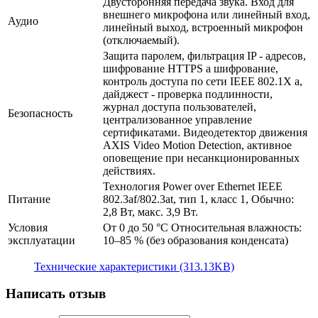
Двусторонняя передача звука. Вход для
внешнего микрофона или линейный вход,
Аудио
линейный выход, встроенный микрофон
(отключаемый).
Защита паролем, фильтрация IP - адресов,
шифрование HTTPS a шифрование,
контроль доступа по сети IEEE 802.1X a,
дайджест - проверка подлинности,
журнал доступа пользователей,
Безопасность
централизованное управление
сертификатами. Видеодетектор движения
AXIS Video Motion Detection, активное
оповещение при несанкционированных
действиях.
Технология Power over Ethernet IEEE
Питание
802.3af/802.3at, тип 1, класс 1, Обычно:
2,8 Вт, макс. 3,9 Вт.
Условия
От 0 до 50 °C Относительная влажность:
эксплуатации
10–85 % (без образования конденсата)
Технические характеристики (313.13KB)
Написать отзыв