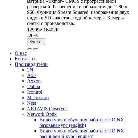
матрица «Exmor» CMOS с прогрессивной
разверткой. Разрешение изображения до 1280 x
960, Функция Stream Squared: изображения двух
видов в SD качестве с одной камеры. Камеры
сняты с производства...
12999₽
16402₽
-20%
Купить
О нас
Контакты
Производители
2N
Axis
Axxon
Dahua
Icontrol
Macroscop
Nest
NETAVIS Observer
Network Optix
Видео уроки обучения работы с ПО NX
базовый курс (english)
Видео уроки обучения работы с ПО NX
расширен-й курс (english)