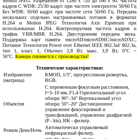
Motion JPEG. Разрешение от 1280 x 720 до 160 x 90. Частота
кадров С WDR: 25/30 кадр/с при частоте электросети 50/60 Гц
Без WDR: 50/60 кадр/с при частоте сети 50/60 Гц. Передача
нескольких отдельно настраиваемых потоков в форматах
H.264 и Motion JPEG Технология Axis Zipstream при
использовании H.264. Контролируемая частота кадров и
трафик VBR/MBR H.264. Двусторонняя передача звука.
Поддержка карт памяти microSD/microSDHC/microSDXC,
Питание Технология Power over Ethernet IEEE 802.3af/ 802.3a,
тип 1, класс 1, Обычно: 2,8 Вт, макс. 3,9 Вт, 0°
C
~
50°
C
.
Камера снимается с производства!
Технические характеристики:
Изображение
КМОП, 1/3”, прогрессивная развертка,
(матрица)
RGB.
С переменным фокусным расстоянием,
f=3–10 мм, F1,4 Горизонтальный угол
обзора: 90°–34° Вертикальный угол
Объектив
обзора: 50°–20° Дистанционное
управление фокусировкой и
трансфокацией, управление диафрагмой
(P - lris), ИК - фильтр.
Автоматически управляемый
Режим День/Ночь
инфракрасный фильтр.