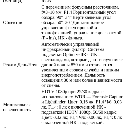
(матрица)
RGB.
С переменным фокусным расстоянием,
f=3–10 мм, F1,4 Горизонтальный угол
обзора: 90°–34° Вертикальный угол
Объектив
обзора: 50°–20° Дистанционное
управление фокусировкой и
трансфокацией, управление диафрагмой
(P - lris), ИК - фильтр.
Автоматически управляемый
инфракрасный фильтр. Система
подсветки OptimizedIR с ИК -
светодиодами, которые дают излучение с
Режим День/Ночь
длиной волны 850 нм и отличаются
увеличенным сроком службы и низким
энергопотреблением. Дальность
освещения 30 м или более в зависимости
от сцены.
HDTV 1080p при 25/30 кадр/с с
использованием WDR — Forensic Capture
и Lightfinder: Цвет: 0,16 лк; F1,4 Ч/б: 0,03
Минимальная
лк, F1,4; 0 лк с включенной ИК -
освещенность
подсветкой HDTV 1080p, 50/60 кадр/с:
Цвет: 0,32 лк; F1,4 Ч/б: 0,06 лк, F1,4; 0 лк
с включенной ИК - подсветкой.