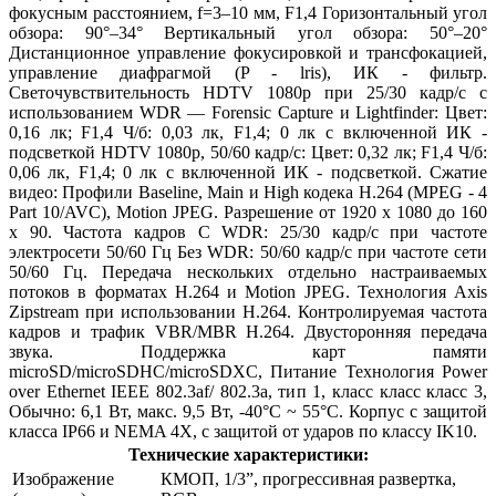
фокусным расстоянием, f=3–10 мм, F1,4 Горизонтальный угол
обзора: 90°–34° Вертикальный угол обзора: 50°–20°
Дистанционное управление фокусировкой и трансфокацией,
управление диафрагмой (P - lris), ИК - фильтр.
Светочувствительность HDTV 1080p при 25/30 кадр/с с
использованием WDR — Forensic Capture и Lightfinder: Цвет:
0,16 лк; F1,4 Ч/б: 0,03 лк, F1,4; 0 лк с включенной ИК -
подсветкой HDTV 1080p, 50/60 кадр/с: Цвет: 0,32 лк; F1,4 Ч/б:
0,06 лк, F1,4; 0 лк с включенной ИК - подсветкой. Сжатие
видео: Профили Baseline, Main и High кодека H.264 (MPEG - 4
Part 10/AVC), Motion JPEG. Разрешение от 1920 x 1080 до 160
x 90. Частота кадров С WDR: 25/30 кадр/с при частоте
электросети 50/60 Гц Без WDR: 50/60 кадр/с при частоте сети
50/60 Гц. Передача нескольких отдельно настраиваемых
потоков в форматах H.264 и Motion JPEG. Технология Axis
Zipstream при использовании H.264. Контролируемая частота
кадров и трафик VBR/MBR H.264. Двусторонняя передача
звука. Поддержка карт памяти
microSD/microSDHC/microSDXC, Питание Технология Power
over Ethernet IEEE 802.3af/ 802.3a, тип 1, класс класс класс 3,
Обычно: 6,1 Вт, макс. 9,5 Вт, -40°
C
~ 55°
C
. Корпус c защитой
класса IP66 и NEMA 4X, с защитой от ударов по классу IK10.
Технические характеристики:
Изображение
КМОП, 1/3”, прогрессивная развертка,