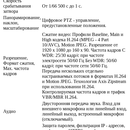
Скорость
срабатывания
От 1/66 500 с до 1 с.
затвора
Панорамирование,
Цифровое PTZ - управление,
наклон,
предустановленные положения.
масштабирование
Сжатие видео: Профили Baseline, Main и
High кодека H.264 (MPEG - 4 Part
10/AVC), Motion JPEG. Разрешение от
1920 x 1080 до 160 x 90. Частота кадров С
WDR: 25/30 кадр/с при частоте
Разрешение,
электросети 50/60 Гц Без WDR: 50/60
Формат сжатия,
кадр/с при частоте сети 50/60 Гц.
Max. частота
Передача нескольких отдельно
кадров
настраиваемых потоков в форматах H.264
и Motion JPEG. Технология Axis Zipstream
при использовании H.264.
Контролируемая частота кадров и трафик
VBR/MBR H.264.
Двусторонняя передача звука. Вход для
внешнего микрофона или линейный вход,
Аудио
линейный выход, встроенный микрофон
(отключаемый).
Защита паролем, фильтрация IP - адресов,