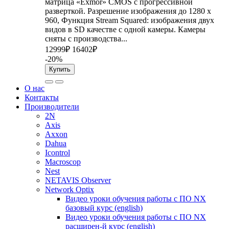
матрица «Exmor» CMOS с прогрессивной
разверткой. Разрешение изображения до 1280 x
960, Функция Stream Squared: изображения двух
видов в SD качестве с одной камеры. Камеры
сняты с производства...
12999₽
16402₽
-20%
Купить
О нас
Контакты
Производители
2N
Axis
Axxon
Dahua
Icontrol
Macroscop
Nest
NETAVIS Observer
Network Optix
Видео уроки обучения работы с ПО NX
базовый курс (english)
Видео уроки обучения работы с ПО NX
расширен-й курс (english)