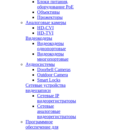
Блоки питания,
оборудование PoE
Объективы
Прожекторы
Аналоговые камеры
HD-CVI
HD-TVI
Видеокодеры
Видеокодеры
однопортовые
Видеокодеры
многопортовые
Аудиосистемы
Doorbell Cameras
Outdoor Camera
Smart Locks
Сетевые устройства
видеозаписи
Сетевые IP
видеорегистраторы
Сетевые
аналоговые
видеорегистраторы
Программное
обеспечение для