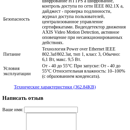
шифрование HTTPS a шифрование,
контроль доступа по сети IEEE 802.1X a,
дайджест - проверка подлинности,
журнал доступа пользователей,
Безопасность
централизованное управление
сертификатами. Видеодетектор движения
AXIS Video Motion Detection, активное
оповещение при несанкционированных
действиях.
Технология Power over Ethernet IEEE
Питание
802.3af/802.3at, тип 1, класс 3, Обычно:
6,1 Вт, макс. 9,5 Вт.
От - 40 до 55°C При запуске: От - 40 до
Условия
55°C Относительная влажность: 10–100%
эксплуатации
(с образованием конденсата).
Технические характеристики (362.84KB)
Написать отзыв
Ваше имя: