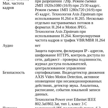
при разрешении 720p. Режим съемки
Max. частота
2МП 1920x1080 (16:9) при 25/30 кадр/с.
кадров
Режим съемки 1МП 1280x720 (16:9) при
45 кадр/с. Технология Axis Zipstream при
использовании H.264 и H.265. Несколько
отдельно настраиваемых потоков в
форматах H.264 и Motion JPEG.
Технология Axis Zipstream при
использовании H.264. Контролируемая
частота кадров и трафик VBR/MBR H.264
Аудио
нет
Защита паролем, фильтрация IP - адресов,
шифрование HTTPS, контроль доступа по
сети, дайджест - проверка подлинности,
журнал доступа пользователей,
централизованное управление
Безопасность
сертификатами. Видеодетектор движения
AXIS Video Motion Detection, активное
оповещение при несанкционированных
действиях, детектор звука. Аналитика,
расписание, события локальной записи
данных.
Технология Power over Ethernet IEEE
802.3af/802.3at, тип 1, класс 3 С