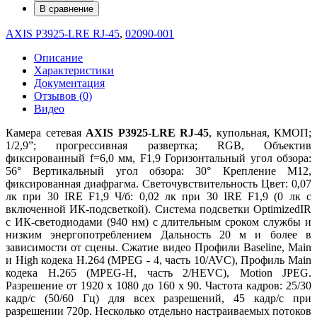
В сравнение
AXIS P3925-LRE RJ-45
,
02090-001
Описание
Характеристики
Документация
Отзывов (0)
Видео
Камера сетевая
AXIS P3925-LRE RJ-45
, купольная, КМОП;
1/2,9”; прогрессивная развертка; RGB, Объектив
фиксированный f=6,0 мм, F1,9 Горизонтальный угол обзора:
56° Вертикальный угол обзора: 30° Крепление M12,
фиксированная диафрагма. Светочувствительность Цвет: 0,07
лк при 30 IRE F1,9 Ч/б: 0,02 лк при 30 IRE F1,9 (0 лк с
включенной ИК-подсветкой). Система подсветки OptimizedIR
с ИК-светодиодами (940 нм) с длительным сроком службы и
низким энергопотреблением Дальность 20 м и более в
зависимости от сцены. Сжатие видео Профили Baseline, Main
и High кодека H.264 (MPEG - 4, часть 10/AVC), Профиль Main
кодека H.265 (MPEG-H, часть 2/HEVC), Motion JPEG.
Разрешение от 1920 x 1080 до 160 x 90. Частота кадров: 25/30
кадр/с (50/60 Гц) для всех разрешений, 45 кадр/с при
разрешении 720p. Несколько отдельно настраиваемых потоков