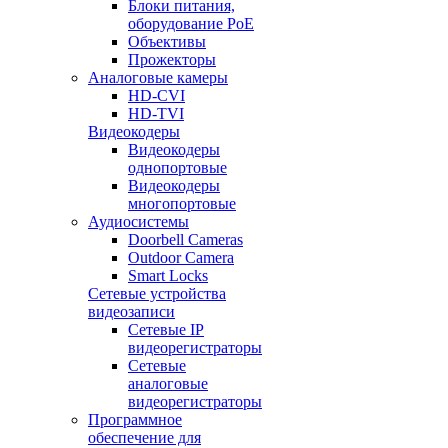
Блоки питания,
оборудование PoE
Объективы
Прожекторы
Аналоговые камеры
HD-CVI
HD-TVI
Видеокодеры
Видеокодеры
однопортовые
Видеокодеры
многопортовые
Аудиосистемы
Doorbell Cameras
Outdoor Camera
Smart Locks
Сетевые устройства
видеозаписи
Сетевые IP
видеорегистраторы
Сетевые
аналоговые
видеорегистраторы
Программное
обеспечение для