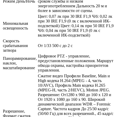
Режим День/Ночь
сроком службы и низким
энергопотреблением Дальность 20 м и
более в зависимости от сцены.
Цвет: 0,07 лк при 30 IRE F1,9 Ч/б: 0,02 лк
при 30 IRE F1,9 (0 лк с включенной ИК-
Минимальная
подсветкой) Цвет: 0,14 лк при 50 IRE F1,9
освещенность
Ч/б: 0,04 лк при 50 IRE F1,9 (0 лк с
включенной ИК-подсветкой)
Скорость
срабатывания
От 1/33 500 с до 2 с
затвора
Цифровое PTZ - управление,
Панорамирование,
предустановленные положения. Маршрут
наклон,
обхода охраны, настройка приоритетов
масштабирование
управления.
Сжатие видео Профили Baseline, Main и
High кодека H.264 (MPEG - 4, часть
10/AVC), Профиль Main кодека H.265
(MPEG-H, часть 2/HEVC), Motion JPEG.
Разрешение: От1280 x 960 до 160 x 120 и
От 1920 x 1080 до 160 x 90. Широкий
динамический диапазон WDR – Forensic
Capture. Частота кадров До 25/30 кадр/с
Разрешение,
(50/60 Гц) для всех разрешений., 45 кадр/с
Формат сжатия,