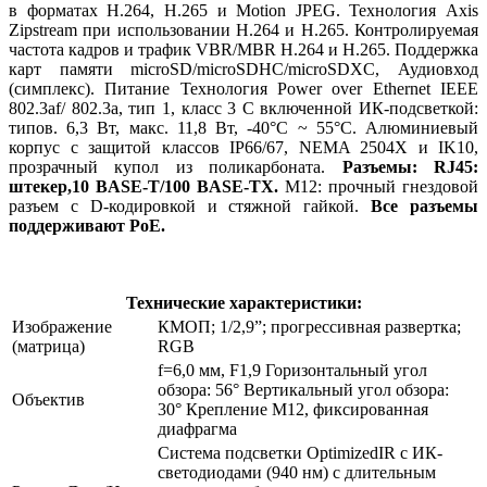
в форматах H.264, H.265 и Motion JPEG. Технология Axis
Zipstream при использовании H.264 и H.265. Контролируемая
частота кадров и трафик VBR/MBR H.264 и H.265. Поддержка
карт памяти microSD/microSDHC/microSDXC, Аудиовход
(симплекс). Питание Технология Power over Ethernet IEEE
802.3af/ 802.3a, тип 1, класс 3 С включенной ИК-подсветкой:
типов. 6,3 Вт, макс. 11,8 Вт, -40°C ~ 55°C. Алюминиевый
корпус c защитой классов IP66/67, NEMA 2504X и IK10,
прозрачный купол из поликарбоната.
Разъемы: RJ45:
штекер,10 BASE-T/100 BASE-TX.
M12: прочный гнездовой
разъем с D-кодировкой и стяжной гайкой.
Все разъемы
поддерживают PoE.
Технические характеристики:
Изображение
КМОП; 1/2,9”; прогрессивная развертка;
(матрица)
RGB
f=6,0 мм, F1,9 Горизонтальный угол
обзора: 56° Вертикальный угол обзора:
Объектив
30° Крепление M12, фиксированная
диафрагма
Система подсветки OptimizedIR с ИК-
светодиодами (940 нм) с длительным