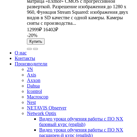
матрица «Exmor» CMOS с прогрессивной
разверткой. Разрешение изображения до 1280 x
960, Функция Stream Squared: изображения двух
видов в SD качестве с одной камеры. Камеры
сняты с производства...
12999₽
16402₽
-20%
Купить
О нас
Контакты
Производители
2N
Axis
Axxon
Dahua
Icontrol
Macroscop
Nest
NETAVIS Observer
Network Optix
Видео уроки обучения работы с ПО NX
базовый курс (english)
Видео уроки обучения работы с ПО NX
расширен-й курс (english)