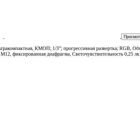
Просмот
ьтракомпактная, КМОП; 1/3”; прогрессивная развертка; RGB, Об
 М12, фиксированная диафрагма, Светочувствительность 0,25 лк п