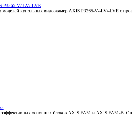
IS P3265-V/-LV/-LVE
ых моделей купольных видеокамер AXIS P3265-V/-LV/-LVE с про
ка
сокоэффективных основных блоков AXIS FA51 и AXIS FA51-B. Он