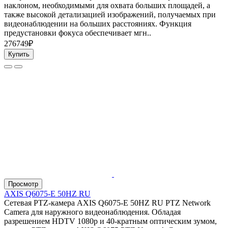
наклоном, необходимыми для охвата больших площадей, а
также высокой детализацией изображений, получаемых при
видеонаблюдении на больших расстояниях. Функция
предустановки фокуса обеспечивает мгн..
276749₽
Купить
Просмотр
AXIS Q6075-E 50HZ RU
Сетевая PTZ-камера AXIS Q6075-E 50HZ RU PTZ Network
Camera для наружного видеонаблюдения. Обладая
разрешением HDTV 1080p и 40-кратным оптическим зумом,