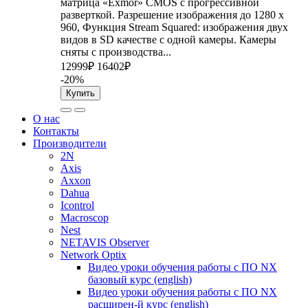
матрица «Exmor» CMOS с прогрессивной
разверткой. Разрешение изображения до 1280 x
960, Функция Stream Squared: изображения двух
видов в SD качестве с одной камеры. Камеры
сняты с производства...
12999₽
16402₽
-20%
Купить
О нас
Контакты
Производители
2N
Axis
Axxon
Dahua
Icontrol
Macroscop
Nest
NETAVIS Observer
Network Optix
Видео уроки обучения работы с ПО NX
базовый курс (english)
Видео уроки обучения работы с ПО NX
расширен-й курс (english)