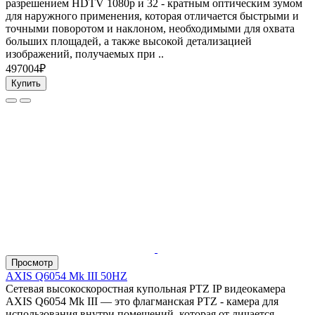
разрешением HDTV 1080p и 32 - кратным оптическим зумом
для наружного применения, которая отличается быстрыми и
точными поворотом и наклоном, необходимыми для охвата
больших площадей, а также высокой детализацией
изображений, получаемых при ..
497004₽
Купить
Просмотр
AXIS Q6054 Mk III 50HZ
Сетевая высокоскоростная купольная PTZ IP видеокамера
AXIS Q6054 Mk III — это флагманская PTZ - камера для
использования внутри помещений, которая от личается