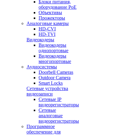
Блоки питания,
оборудование PoE
Объективы
Прожекторы
Аналоговые камеры
HD-CVI
HD-TVI
Видеокодеры
Видеокодеры
однопортовые
Видеокодеры
многопортовые
Аудиосистемы
Doorbell Cameras
Outdoor Camera
Smart Locks
Сетевые устройства
видеозаписи
Сетевые IP
видеорегистраторы
Сетевые
аналоговые
видеорегистраторы
Программное
обеспечение для