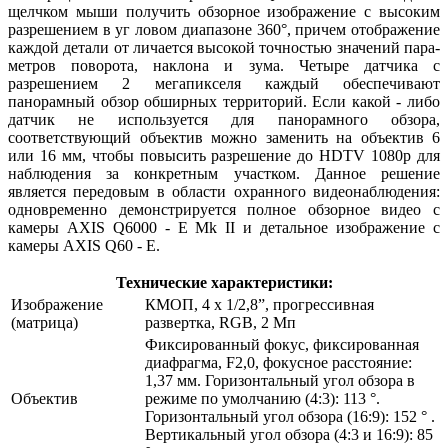
щелчком мыши получить обзорное изображение с высоким
разрешением в уг ловом диапазоне 360°, причем отображение
каждой детали от личается высокой точностью значений пара-
метров поворота, наклона и зума. Четыре датчика с
разрешением 2 мегапикселя каждый обеспечивают
панорамный обзор обширных территорий. Если какой - либо
датчик не используется для панорамного обзора,
соответствующий объектив можно заменить на объектив 6
или 16 мм, чтобы повысить разрешение до HDTV 1080p для
наблюдения за конкретным участком. Данное решение
является передовым в области охранного видеонаблюдения:
одновременно демонстрируется полное обзорное видео с
камеры AXIS Q6000 - E Mk II и детальное изображение с
камеры AXIS Q60 - E.
Технические характеристики:
Изображение
КМОП, 4 х 1/2,8”, прогрессивная
(матрица)
развертка, RGB, 2 Мп
Фиксированный фокус, фиксированная
диафрагма, F2,0, фокусное расстояние:
1,37 мм. Горизонтальный угол обзора в
Объектив
режиме по умолчанию (4:3): 113 °.
Горизонтальный угол обзора (16:9): 152 ° .
Вертикальный угол обзора (4:3 и 16:9): 85