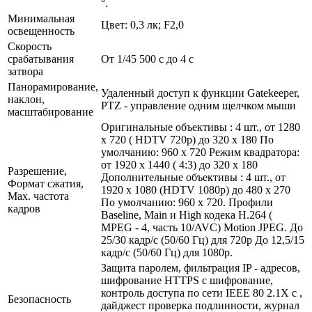
°.
Минимальная
Цвет: 0,3 лк; F2,0
освещенность
Скорость
срабатывания
От 1/45 500 с до 4 с
затвора
Панорамирование,
Удаленный доступ к функции Gatekeeper,
наклон,
PTZ - управление одним щелчком мыши
масштабирование
Оригинальные объективы : 4 шт., от 1280
x 720 ( HDTV 720p) до 320 x 180 По
умолчанию: 960 x 720 Режим квадратора:
от 1920 x 1440 ( 4:3) до 320 x 180
Разрешение,
Дополнительные объективы : 4 шт., от
Формат сжатия,
1920 x 1080 (HDTV 1080p) до 480 x 270
Max. частота
По умолчанию: 960 x 720. Профили
кадров
Baseline, Main и High кодека H.264 (
MPEG - 4, часть 10/AVC) Motion JPEG. До
25/30 кадр/с (50/60 Гц) для 720p До 12,5/15
кадр/с (50/60 Гц) для 1080p.
Защита паролем, фильтрация IP - адресов,
шифрование HTTPS c шифрование,
контроль доступа по сети IEEE 80 2.1X c ,
Безопасность
дайджест проверка подлинности, журнал