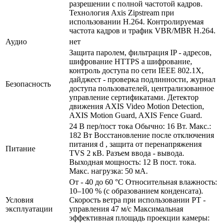
разрешении с полной частотой кадров.
Технология Axis Zipstream при
использовании H.264. Контролируемая
частота кадров и трафик VBR/MBR H.264.
Аудио
нет
Защита паролем, фильтрация IP - адресов,
шифрование HTTPS a шифрование,
контроль доступа по сети IEEE 802.1X,
дайджест - проверка подлинности, журнал
Безопасность
доступа пользователей, централизованное
управление сертификатами. Детектор
движения AXIS Video Motion Detection,
AXIS Motion Guard, AXIS Fence Guard.
24 В пер/пост тока Обычно: 16 Вт. Макс.:
182 Вт Восстановление после отключения
питания d , защита от перенапряжения
Питание
TVS 2 кВ. Разъем ввода - вывода.
Выходная мощность: 12 В пост. тока.
Макс. нагрузка: 50 мА.
От - 40 до 60 °C Относительная влажность:
10–100 % (с образованием конденсата).
Условия
Скорость ветра при использовании PT -
эксплуатации
управления 47 м/с Максимальная
эффективная площадь проекции камеры: