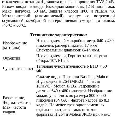
отключения питания d , защита от перенапряжения TVS 2 кВ.
Разъем ввода - вывода. Выходная мощность: 12 В пост. тока.
Макс. нагрузка: 50 мА. Защита классов IP66 и NEMA 4X
Металлический (алюминиевый) корпус со встроенной
осушающей мембраной и германиевым смотровым окном.
-40°
C
~ 60°
C
.
Технические характеристики:
Неохлаждаемый микроболометр, 640 x 480
Изображение
пикселей, размер пикселя: 17 мкм
(матрица)
Спектральный диапазон: 8–14 мкм.
Неохлаждаемый, Горизонтальный угол
Объектив
обзора: 10°; F1,25.
Тепловая чувствительность NETD < 50
Чувствительность
мК.
Сжатие видео Профили Baseline, Main и
High кодека H.264 (MPEG - 4, часть
10/AVC), Motion JPEG. Разрешение
датчика 640 x 480 пикселей. Изображение
можно увеличить до размера 800 x 600
Разрешение,
пикселей (SVGA). Частота кадров до 8,3
Формат сжатия,
кадр/с. Не менее трех одновременных
Max. частота
отдельно настраиваемых потоков в
кадров
форматах H.264 и Motion JPEG при макс.