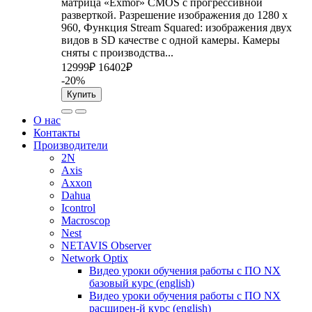
матрица «Exmor» CMOS с прогрессивной
разверткой. Разрешение изображения до 1280 x
960, Функция Stream Squared: изображения двух
видов в SD качестве с одной камеры. Камеры
сняты с производства...
12999₽
16402₽
-20%
Купить
О нас
Контакты
Производители
2N
Axis
Axxon
Dahua
Icontrol
Macroscop
Nest
NETAVIS Observer
Network Optix
Видео уроки обучения работы с ПО NX
базовый курс (english)
Видео уроки обучения работы с ПО NX
расширен-й курс (english)