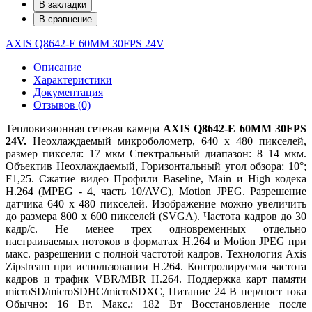
В закладки
В сравнение
AXIS Q8642-E 60MM 30FPS 24V
Описание
Характеристики
Документация
Отзывов (0)
Тепловизионная сетевая камера
AXIS
Q8642-E 60MM 30FPS
24V.
Неохлаждаемый микроболометр, 640 x 480 пикселей,
размер пикселя: 17 мкм Спектральный диапазон: 8–14 мкм.
Объектив Неохлаждаемый, Горизонтальный угол обзора: 10°;
F1,25. Сжатие видео Профили Baseline, Main и High кодека
H.264 (MPEG - 4, часть 10/AVC), Motion JPEG. Разрешение
датчика 640 x 480 пикселей. Изображение можно увеличить
до размера 800 x 600 пикселей (SVGA). Частота кадров до 30
кадр/с. Не менее трех одновременных отдельно
настраиваемых потоков в форматах H.264 и Motion JPEG при
макс. разрешении с полной частотой кадров. Технология Axis
Zipstream при использовании H.264. Контролируемая частота
кадров и трафик VBR/MBR H.264. Поддержка карт памяти
microSD
/
microSDHC
/
microSDXC
, Питание 24 В пер/пост тока
Обычно: 16 Вт. Макс.: 182 Вт Восстановление после