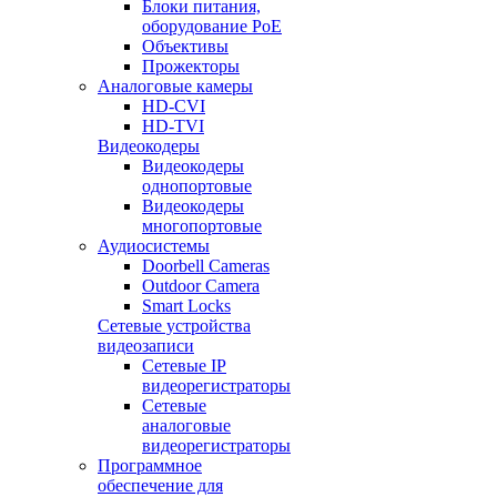
Блоки питания,
оборудование PoE
Объективы
Прожекторы
Аналоговые камеры
HD-CVI
HD-TVI
Видеокодеры
Видеокодеры
однопортовые
Видеокодеры
многопортовые
Аудиосистемы
Doorbell Cameras
Outdoor Camera
Smart Locks
Сетевые устройства
видеозаписи
Сетевые IP
видеорегистраторы
Сетевые
аналоговые
видеорегистраторы
Программное
обеспечение для