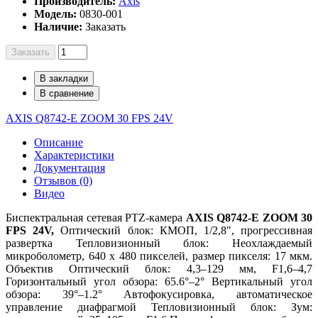
Производитель:
Axis
Модель:
0830-001
Наличие:
Заказать
Заказать
В закладки
В сравнение
AXIS Q8742-E ZOOM 30 FPS 24V
Описание
Характеристики
Документация
Отзывов (0)
Видео
Биспектральная сетевая PTZ-камера
AXIS
Q8742-E ZOOM 30
FPS 24V,
Оптический блок: КМОП, 1/2,8", прогрессивная
развертка Тепловизионный блок: Неохлаждаемый
микроболометр, 640 x 480 пикселей, размер пикселя: 17 мкм.
Объектив Оптический блок: 4,3–129 мм, F1,6–4,7
Горизонтальный угол обзора: 65.6°–2° Вертикальный угол
обзора: 39°–1.2° Автофокусировка, автоматическое
управление диафрагмой Тепловизионный блок: Зум: