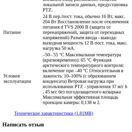
локальной записи данных, предустановка
PTZ.
24 В пер./пост. тока, обычно 16 Вт, макс.
204 Вт Восстановление после отключения
питания d TVS 2000 В (защита от
Питание
перенапряжений, защита от переходных
напряжений) Разъем ввода - вывода:
выходная мощность 12 В пост. тока, макс.
нагрузка 50 мA.
–50– 55 °C Максимальная температура
(кратковременно): 65 °C Функция
арктического температурного контроля:
включение при –40 °C Относительная в
Условия
лажность: 10–100% (с образованием
эксплуатации
конденсата) Ветровая нагрузка при
использовании PTZ - управления 37 м/с h
, 45 м/с без погодозащитного козырька
Максимальная эффективная площадь
проекции камеры: 0,138 м 2.
Технические характеристики (1.81MB)
Написать отзыв