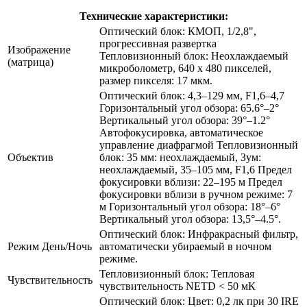
Технические характеристики:
Оптический блок: КМОП, 1/2,8",
прогрессивная развертка
Изображение
Тепловизионный блок: Неохлаждаемый
(матрица)
микроболометр, 640 x 480 пикселей,
размер пикселя: 17 мкм.
Оптический блок: 4,3–129 мм, F1,6–4,7
Горизонтальный угол обзора: 65.6°–2°
Вертикальный угол обзора: 39°–1.2°
Автофокусировка, автоматическое
управление диафрагмой Тепловизионный
Объектив
блок: 35 мм: неохлаждаемый, Зум:
неохлаждаемый, 35–105 мм, F1,6 Предел
фокусировки вблизи: 22–195 м Предел
фокусировки вблизи в ручном режиме: 7
м Горизонтальный угол обзора: 18°–6°
Вертикальный угол обзора: 13,5°–4.5°.
Оптический блок: Инфракрасный фильтр,
Режим День/Ночь
автоматически убираемый в ночном
режиме.
Тепловизионный блок: Тепловая
Чувствительность
чувствительность NETD < 50 мК
Оптический блок: Цвет: 0,2 лк при 30 IRE