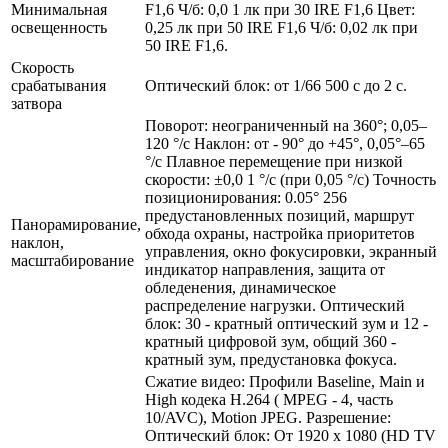
Минимальная
F1,6 Ч/б: 0,0 1 лк при 30 IRE F1,6 Цвет:
освещенность
0,25 лк при 50 IRE F1,6 Ч/б: 0,02 лк при
50 IRE F1,6.
Скорость
срабатывания
Оптический блок: от 1/66 500 с до 2 с.
затвора
Поворот: неограниченный на 360°; 0,05–
120 °/с Наклон: от - 90° до +45°, 0,05°–65
°/с Плавное перемещение при низкой
скорости: ±0,0 1 °/с (при 0,05 °/с) Точность
позиционирования: 0.05° 256
предустановленных позиций, маршрут
Панорамирование,
обхода охраны, настройка приоритетов
наклон,
управления, окно фокусировки, экранный
масштабирование
индикатор направления, защита от
обледенения, динамическое
распределение нагрузки. Оптический
блок: 30 - кратный оптический зум и 12 -
кратный цифровой зум, общий 360 -
кратный зум, предустановка фокуса.
Сжатие видео: Профили Baseline, Main и
High кодека H.264 ( MPEG - 4, часть
10/AVC), Motion JPEG. Разрешение:
Оптический блок: От 1920 x 1080 (HD TV