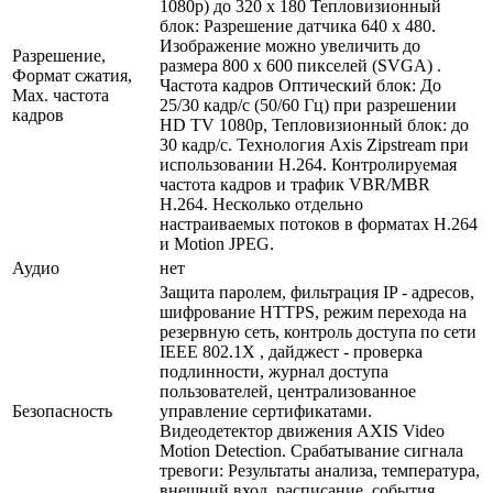
1080p) до 320 x 180 Тепловизионный
блок: Разрешение датчика 640 x 480.
Изображение можно увеличить до
Разрешение,
размера 800 x 600 пикселей (SVGA) .
Формат сжатия,
Частота кадров Оптический блок: До
Max. частота
25/30 кадр/с (50/60 Гц) при разрешении
кадров
HD TV 1080p, Тепловизионный блок: до
30 кадр/с. Технология Axis Zipstream при
использовании H.264. Контролируемая
частота кадров и трафик VBR/MBR
H.264. Несколько отдельно
настраиваемых потоков в форматах H.264
и Motion JPEG.
Аудио
нет
Защита паролем, фильтрация IP - адресов,
шифрование HTTPS, режим перехода на
резервную сеть, контроль доступа по сети
IEEE 802.1X , дайджест - проверка
подлинности, журнал доступа
пользователей, централизованное
Безопасность
управление сертификатами.
Видеодетектор движения AXIS Video
Motion Detection. Срабатывание сигнала
тревоги: Результаты анализа, температура,
внешний вход, расписание, события