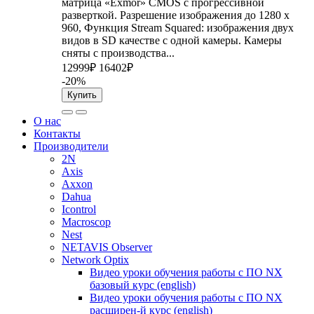
матрица «Exmor» CMOS с прогрессивной
разверткой. Разрешение изображения до 1280 x
960, Функция Stream Squared: изображения двух
видов в SD качестве с одной камеры. Камеры
сняты с производства...
12999₽
16402₽
-20%
Купить
О нас
Контакты
Производители
2N
Axis
Axxon
Dahua
Icontrol
Macroscop
Nest
NETAVIS Observer
Network Optix
Видео уроки обучения работы с ПО NX
базовый курс (english)
Видео уроки обучения работы с ПО NX
расширен-й курс (english)