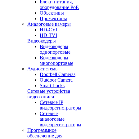
Блоки питания,
оборудование PoE
Объективы
Прожекторы
Аналоговые камеры
HD-CVI
HD-TVI
Видеокодеры
Видеокодеры
однопортовые
Видеокодеры
многопортовые
Аудиосистемы
Doorbell Cameras
Outdoor Camera
Smart Locks
Сетевые устройства
видеозаписи
Сетевые IP
видеорегистраторы
Сетевые
аналоговые
видеорегистраторы
Программное
обеспечение для