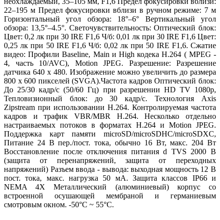
неохлаждаемый, 35–105 мм, F1,6 Предел фокусировки вблизи:
22–195 м Предел фокусировки вблизи в ручном режиме: 7 м
Горизонтальный угол обзора: 18°–6° Вертикальный угол
обзора: 13,5°–4.5°. Светочувствительность: Оптический блок:
Цвет: 0,2 лк при 30 IRE F1,6 Ч/б: 0,01 лк при 30 IRE F1,6 Цвет:
0,25 лк при 50 IRE F1,6 Ч/б: 0,02 лк при 50 IRE F1,6. Сжатие
видео: Профили Baseline, Main и High кодека H.264 ( MPEG -
4, часть 10/AVC), Motion JPEG. Разрешение: Разрешение
датчика 640 x 480. Изображение можно увеличить до размера
800 x 600 пикселей (SVGA).Частота кадров Оптический блок:
До 25/30 кадр/с (50/60 Гц) при разрешении HD TV 1080p,
Тепловизионный блок: до 30 кадр/с. Технология Axis
Zipstream при использовании H.264. Контролируемая частота
кадров и трафик VBR/MBR H.264. Несколько отдельно
настраиваемых потоков в форматах H.264 и Motion JPEG.
Поддержка карт памяти
microSD
/
microSDHC
/
microSDXC
,
Питание 24 В пер./пост. тока, обычно 16 Вт, макс. 204 Вт
Восстановление после отключения питания d TVS 2000 В
(защита от перенапряжений, защита от переходных
напряжений) Разъем ввода - вывода: выходная мощность 12 В
пост. тока, макс. нагрузка 50 мA. Защита классов IP66 и
NEMA 4X Металлический (алюминиевый) корпус со
встроенной осушающей мембраной и германиевым
смотровым окном. -50°
C
~ 55°
C
.