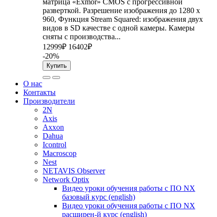
матрица «Exmor» CMOS с прогрессивной
разверткой. Разрешение изображения до 1280 x
960, Функция Stream Squared: изображения двух
видов в SD качестве с одной камеры. Камеры
сняты с производства...
12999₽
16402₽
-20%
Купить
О нас
Контакты
Производители
2N
Axis
Axxon
Dahua
Icontrol
Macroscop
Nest
NETAVIS Observer
Network Optix
Видео уроки обучения работы с ПО NX
базовый курс (english)
Видео уроки обучения работы с ПО NX
расширен-й курс (english)