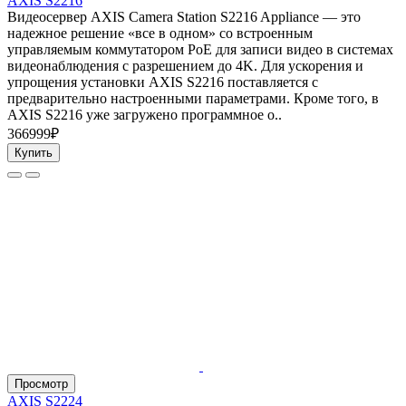
AXIS S2216
Видеосервер AXIS Camera Station S2216 Appliance — это
надежное решение «все в одном» со встроенным
управляемым коммутатором PoE для записи видео в системах
видеонаблюдения с разрешением до 4K. Для ускорения и
упрощения установки AXIS S2216 поставляется с
предварительно настроенными параметрами. Кроме того, в
AXIS S2216 уже загружено программное о..
366999₽
Купить
Просмотр
AXIS S2224