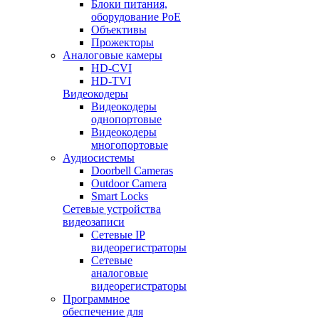
Блоки питания,
оборудование PoE
Объективы
Прожекторы
Аналоговые камеры
HD-CVI
HD-TVI
Видеокодеры
Видеокодеры
однопортовые
Видеокодеры
многопортовые
Аудиосистемы
Doorbell Cameras
Outdoor Camera
Smart Locks
Сетевые устройства
видеозаписи
Сетевые IP
видеорегистраторы
Сетевые
аналоговые
видеорегистраторы
Программное
обеспечение для