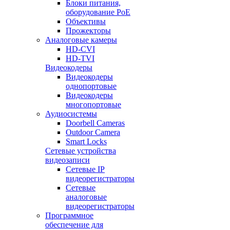
Блоки питания,
оборудование PoE
Объективы
Прожекторы
Аналоговые камеры
HD-CVI
HD-TVI
Видеокодеры
Видеокодеры
однопортовые
Видеокодеры
многопортовые
Аудиосистемы
Doorbell Cameras
Outdoor Camera
Smart Locks
Сетевые устройства
видеозаписи
Сетевые IP
видеорегистраторы
Сетевые
аналоговые
видеорегистраторы
Программное
обеспечение для