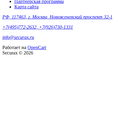
Партнерская программа
Карта сайта
РФ, 117463, г. Москва, Новоясеневский проспект 32-1
+7(495)772-2632, +7(926)730-1331
info@securax.ru
Работает на
OpenCart
Securax © 2026