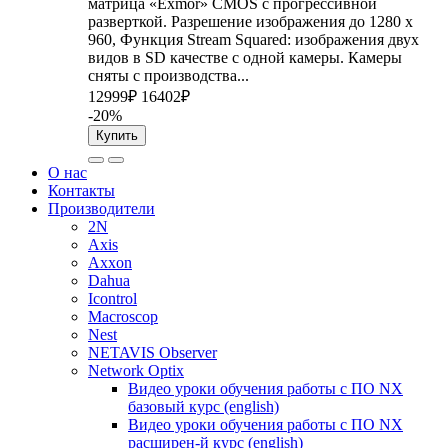
матрица «Exmor» CMOS с прогрессивной
разверткой. Разрешение изображения до 1280 x
960, Функция Stream Squared: изображения двух
видов в SD качестве с одной камеры. Камеры
сняты с производства...
12999₽
16402₽
-20%
Купить
О нас
Контакты
Производители
2N
Axis
Axxon
Dahua
Icontrol
Macroscop
Nest
NETAVIS Observer
Network Optix
Видео уроки обучения работы с ПО NX
базовый курс (english)
Видео уроки обучения работы с ПО NX
расширен-й курс (english)