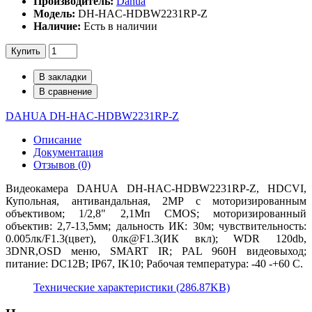
Производитель:
Dahua
Модель:
DH-HAC-HDBW2231RP-Z
Наличие:
Есть в наличии
Купить
В закладки
В сравнение
DAHUA DH-HAC-HDBW2231RP-Z
Описание
Документация
Отзывов (0)
Видеокамера DAHUA DH-HAC-HDBW2231RP-Z, HDCVI,
Купольная, антивандальная, 2MP c моторизированным
объективом; 1/2,8" 2,1Mп CMOS; моторизированный
объектив: 2,7-13,5мм; дальность ИК: 30м; чувствительность:
0.005лк/F1.3(цвет), 0лк@F1.3(ИК вкл); WDR 120db,
3DNR,OSD меню, SMART IR; PAL 960H видеовыход;
питание: DC12В; IP67, IK10; Рабочая температура: -40 -+60 С.
Технические характеристики (286.87KB)