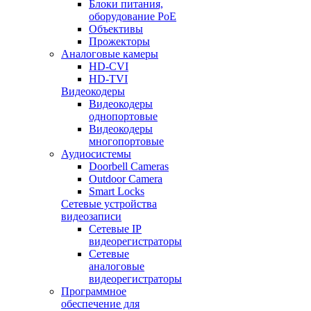
Блоки питания,
оборудование PoE
Объективы
Прожекторы
Аналоговые камеры
HD-CVI
HD-TVI
Видеокодеры
Видеокодеры
однопортовые
Видеокодеры
многопортовые
Аудиосистемы
Doorbell Cameras
Outdoor Camera
Smart Locks
Сетевые устройства
видеозаписи
Сетевые IP
видеорегистраторы
Сетевые
аналоговые
видеорегистраторы
Программное
обеспечение для