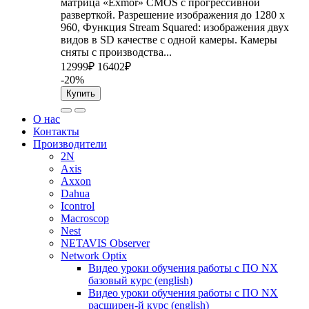
матрица «Exmor» CMOS с прогрессивной
разверткой. Разрешение изображения до 1280 x
960, Функция Stream Squared: изображения двух
видов в SD качестве с одной камеры. Камеры
сняты с производства...
12999₽
16402₽
-20%
Купить
О нас
Контакты
Производители
2N
Axis
Axxon
Dahua
Icontrol
Macroscop
Nest
NETAVIS Observer
Network Optix
Видео уроки обучения работы с ПО NX
базовый курс (english)
Видео уроки обучения работы с ПО NX
расширен-й курс (english)