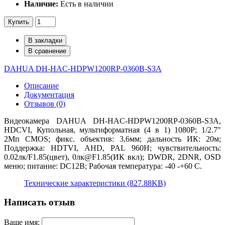
Наличие:
Есть в наличии
Купить
В закладки
В сравнение
DAHUA DH-HAC-HDPW1200RP-0360B-S3A
Описание
Документация
Отзывов (0)
Видеокамера DAHUA DH-HAC-HDPW1200RP-0360B-S3A,
HDCVI, Купольная, мультиформатная (4 в 1) 1080P; 1/2.7"
2Mп CMOS; фикс. объектив: 3,6мм; дальность ИК: 20м;
Поддержка: HDTVI, AHD, PAL 960H; чувствительность:
0.02лк/F1.85(цвет), 0лк@F1.85(ИК вкл); DWDR, 2DNR, OSD
меню; питание: DC12В; Рабочая температура: -40 -+60 С.
Технические характеристики (827.88KB)
Написать отзыв
Ваше имя: