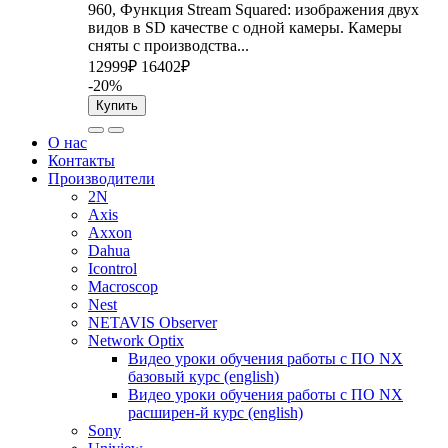
960, Функция Stream Squared: изображения двух
видов в SD качестве с одной камеры. Камеры
сняты с производства...
12999₽
16402₽
-20%
Купить
О нас
Контакты
Производители
2N
Axis
Axxon
Dahua
Icontrol
Macroscop
Nest
NETAVIS Observer
Network Optix
Видео уроки обучения работы с ПО NX
базовый курс (english)
Видео уроки обучения работы с ПО NX
расширен-й курс (english)
Sony