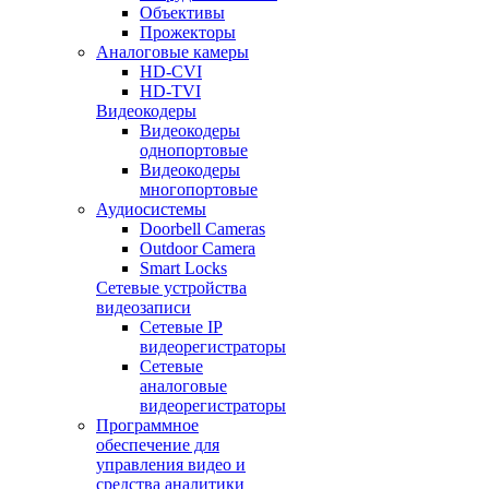
Объективы
Прожекторы
Аналоговые камеры
HD-CVI
HD-TVI
Видеокодеры
Видеокодеры
однопортовые
Видеокодеры
многопортовые
Аудиосистемы
Doorbell Cameras
Outdoor Camera
Smart Locks
Сетевые устройства
видеозаписи
Сетевые IP
видеорегистраторы
Сетевые
аналоговые
видеорегистраторы
Программное
обеспечение для
управления видео и
средства аналитики