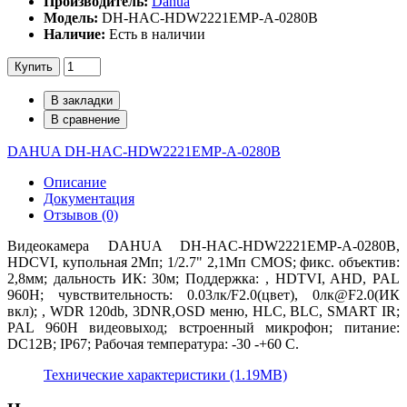
Производитель:
Dahua
Модель:
DH-HAC-HDW2221EMP-A-0280B
Наличие:
Есть в наличии
Купить
В закладки
В сравнение
DAHUA DH-HAC-HDW2221EMP-A-0280B
Описание
Документация
Отзывов (0)
Видеокамера DAHUA DH-HAC-HDW2221EMP-A-0280B,
HDCVI, купольная 2Мп; 1/2.7" 2,1Mп CMOS; фикс. объектив:
2,8мм; дальность ИК: 30м; Поддержка: , HDTVI, AHD, PAL
960H; чувствительность: 0.03лк/F2.0(цвет), 0лк@F2.0(ИК
вкл); , WDR 120db, 3DNR,OSD меню, HLC, BLC, SMART IR;
PAL 960H видеовыход; вcтроенный микрофон; питание:
DC12В; IP67; Рабочая температура: -30 -+60 С.
Технические характеристики (1.19MB)