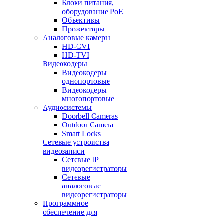
Блоки питания,
оборудование PoE
Объективы
Прожекторы
Аналоговые камеры
HD-CVI
HD-TVI
Видеокодеры
Видеокодеры
однопортовые
Видеокодеры
многопортовые
Аудиосистемы
Doorbell Cameras
Outdoor Camera
Smart Locks
Сетевые устройства
видеозаписи
Сетевые IP
видеорегистраторы
Сетевые
аналоговые
видеорегистраторы
Программное
обеспечение для