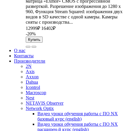
матрица «Exmor» CMOS с прогрессивной
разверткой. Разрешение изображения до 1280 x
960, Функция Stream Squared: изображения двух
видов в SD качестве с одной камеры. Камеры
сняты с производства...
12999₽
16402₽
-20%
Купить
О нас
Контакты
Производители
2N
Axis
Axxon
Dahua
Icontrol
Macroscop
Nest
NETAVIS Observer
Network Optix
Видео уроки обучения работы с ПО NX
базовый курс (english)
Видео уроки обучения работы с ПО NX
расширен-й курс (english)