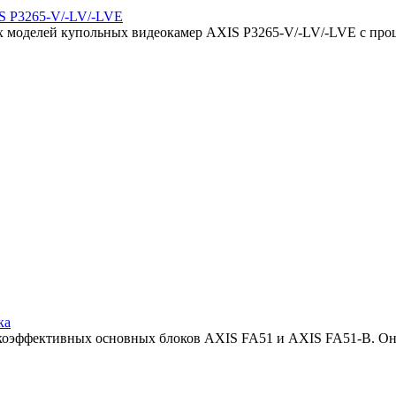
IS P3265-V/-LV/-LVE
ых моделей купольных видеокамер AXIS P3265-V/-LV/-LVE с про
ка
сокоэффективных основных блоков AXIS FA51 и AXIS FA51-B. Он