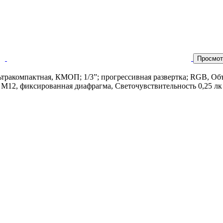
Просмот
ьтракомпактная, КМОП; 1/3”; прогрессивная развертка; RGB, Об
 М12, фиксированная диафрагма, Светочувствительность 0,25 лк п