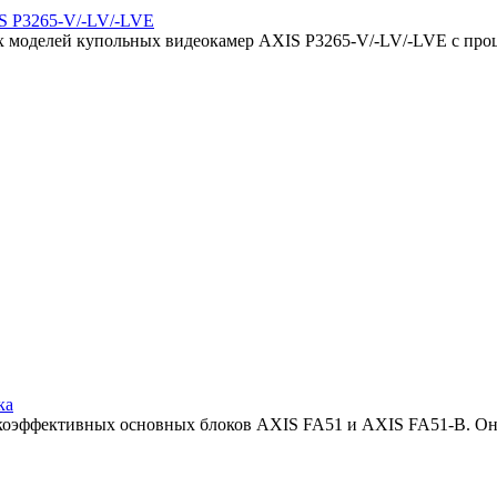
IS P3265-V/-LV/-LVE
ых моделей купольных видеокамер AXIS P3265-V/-LV/-LVE с про
ка
сокоэффективных основных блоков AXIS FA51 и AXIS FA51-B. Он