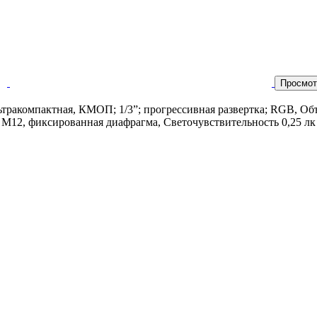
Просмот
ьтракомпактная, КМОП; 1/3”; прогрессивная развертка; RGB, Об
 М12, фиксированная диафрагма, Светочувствительность 0,25 лк п