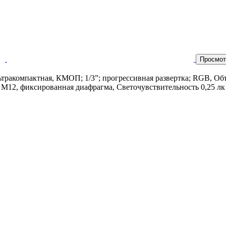
Просмот
ьтракомпактная, КМОП; 1/3”; прогрессивная развертка; RGB, Об
 М12, фиксированная диафрагма, Светочувствительность 0,25 лк п