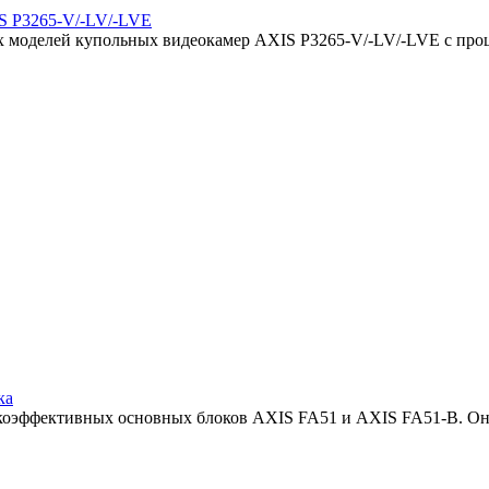
IS P3265-V/-LV/-LVE
ых моделей купольных видеокамер AXIS P3265-V/-LV/-LVE с про
ка
сокоэффективных основных блоков AXIS FA51 и AXIS FA51-B. Он