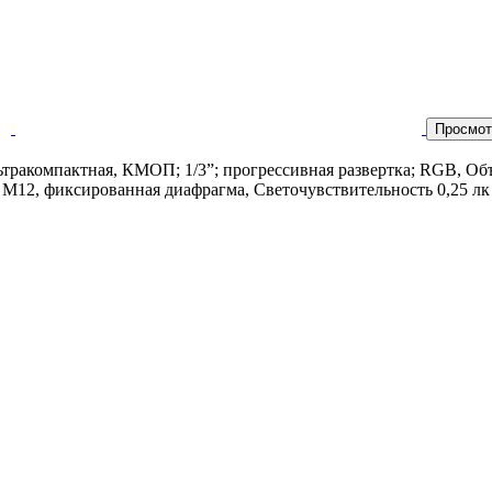
Просмот
ьтракомпактная, КМОП; 1/3”; прогрессивная развертка; RGB, Об
 М12, фиксированная диафрагма, Светочувствительность 0,25 лк п