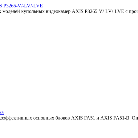
IS P3265-V/-LV/-LVE
ых моделей купольных видеокамер AXIS P3265-V/-LV/-LVE с про
ка
сокоэффективных основных блоков AXIS FA51 и AXIS FA51-B. Он