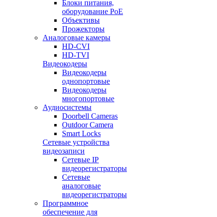
Блоки питания,
оборудование PoE
Объективы
Прожекторы
Аналоговые камеры
HD-CVI
HD-TVI
Видеокодеры
Видеокодеры
однопортовые
Видеокодеры
многопортовые
Аудиосистемы
Doorbell Cameras
Outdoor Camera
Smart Locks
Сетевые устройства
видеозаписи
Сетевые IP
видеорегистраторы
Сетевые
аналоговые
видеорегистраторы
Программное
обеспечение для