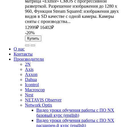
матрица «Exmor» CMOS с прогрессивной
разверткой. Разрешение изображения до 1280 x
960, Функция Stream Squared: изображения двух
видов в SD качестве с одной камеры. Камеры
сняты с производства...
12999₽
16402₽
-20%
Купить
О нас
Контакты
Производители
2N
Axis
Axxon
Dahua
Icontrol
Macroscop
Nest
NETAVIS Observer
Network Optix
Видео уроки обучения работы с ПО NX
базовый курс (english)
Видео уроки обучения работы с ПО NX
расширен-й курс (english)