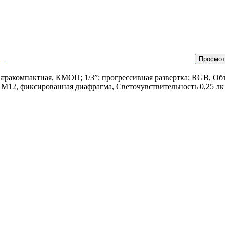
Просмот
ьтракомпактная, КМОП; 1/3”; прогрессивная развертка; RGB, Об
 М12, фиксированная диафрагма, Светочувствительность 0,25 лк п