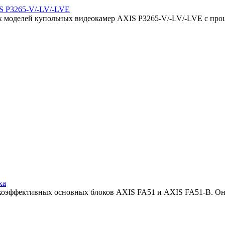
IS P3265-V/-LV/-LVE
ых моделей купольных видеокамер AXIS P3265-V/-LV/-LVE с про
ка
сокоэффективных основных блоков AXIS FA51 и AXIS FA51-B. Он