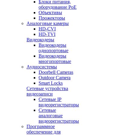
Блоки питания,
оборудование PoE
Объективы
Прожекторы
Аналоговые камеры
HD-CVI
HD-TVI
Видеокодеры
Видеокодеры
однопортовые
Видеокодеры
многопортовые
Аудиосистемы
Doorbell Cameras
Outdoor Camera
Smart Locks
Сетевые устройства
видеозаписи
Сетевые IP
видеорегистраторы
Сетевые
аналоговые
видеорегистраторы
Программное
обеспечение для